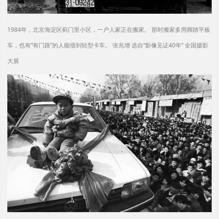
1984年，北京海淀区蓟门里小区，一户人家正在搬家。 那时搬家多用脚踏平板
车，也有“有门路”的人能借到轻型卡车。 张兆增 选自“影像见证40年” 全国摄影
大展