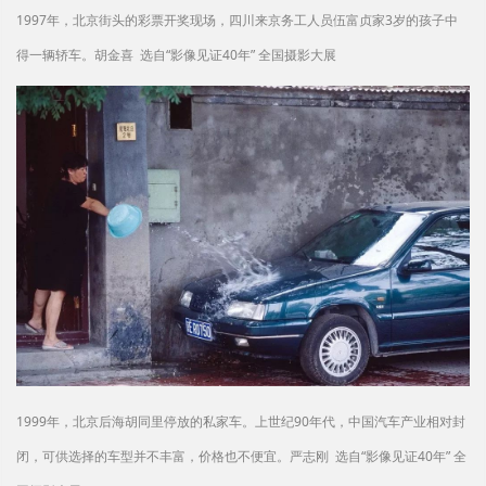
1997年，北京街头的彩票开奖现场，四川来京务工人员伍富贞家3岁的孩子中
得一辆轿车。胡金喜 选自“影像见证40年” 全国摄影大展
1999年，北京后海胡同里停放的私家车。上世纪90年代，中国汽车产业相对封
闭，可供选择的车型并不丰富，价格也不便宜。严志刚 选自“影像见证40年” 全