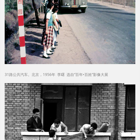
31路公共汽车。北京，1956年 李曙 选自“百年•百姓”影像大展