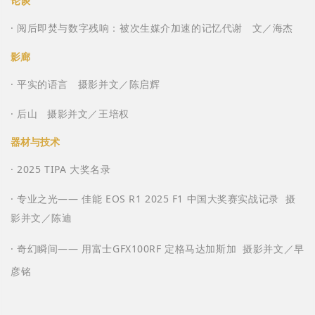
论谈
· 阅后即焚与数字残响：被次生媒介加速的记忆代谢 文／海杰
影廊
· 平实的语言 摄影并文／陈启辉
· 后山 摄影并文／王培权
器材与技术
· 2025 TIPA 大奖名录
· 专业之光―― 佳能 EOS R1 2025 F1 中国大奖赛实战记录 摄
影并文／陈迪
· 奇幻瞬间―― 用富士GFX100RF 定格马达加斯加 摄影并文／早
彦铭