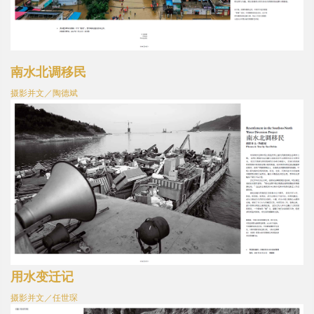
南水北调移民
摄影并文／陶德斌
用水变迁记
摄影并文／任世琛