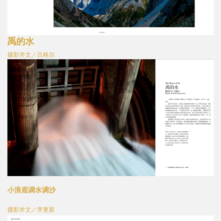
禹的水
摄影并文／吕
格
尔
小浪底调水调沙
摄影并文／李更新