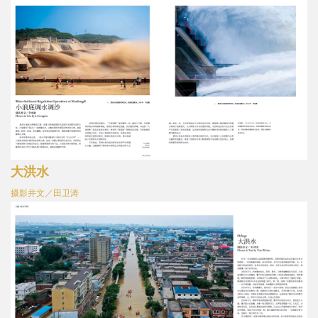
大洪水
摄影并文／田卫涛