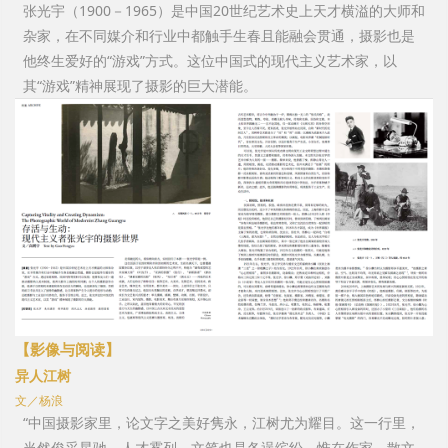
张光宇（1900－1965）是中国20世纪艺术史上天才横溢的大师和
杂家，在不同媒介和行业中都触手生春且能融会贯通，摄影也是
他终生爱好的“游戏”方式。这位中国式的现代主义艺术家，以
其“游戏”精神展现了摄影的巨大潜能。
【影像与阅读
】
异人江树
文／杨浪
“中国摄影家里，论文字之美好隽永，江树尤为耀目。这一行里，
当然俊采星驰，人才雾列，文笔也是各逞缤纷，惟在作家、散文