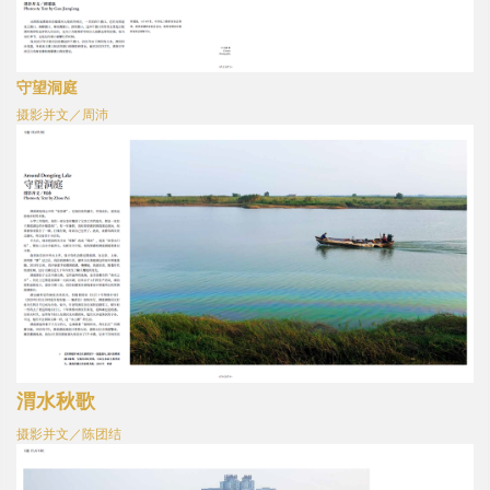
守望洞庭
摄影并文／周沛
渭水秋歌
摄影并文／陈团结