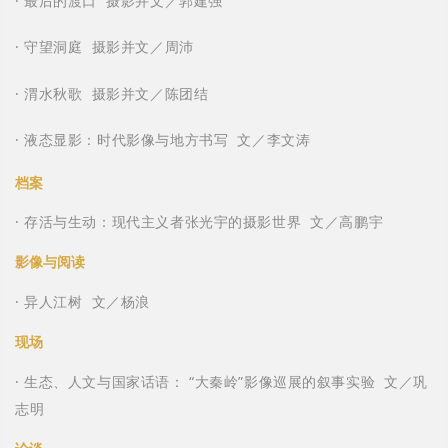
· 最后的渡口 摄影并文／郭建强
· 守望洞庭 摄影并文／周沛
· 渭水秋歌 摄影并文／陈团结
· 液态显影：时代影像与地方书写 文／李文涛
档案
· 存活与生动：现代主义者张光宇的摄影世界 文／高鹏宇
影像与阅读
· 异人江树 文／杨浪
现场
· 生态、人文与国家话语： “大秦岭”影像巡展的叙事实验 文／巩
志明