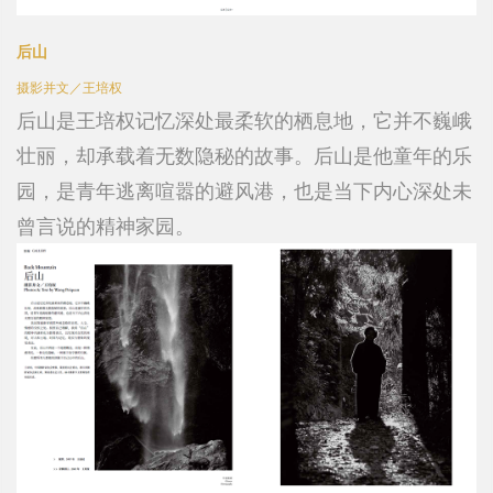
后山
摄影并文／王培权
后山是王培权记忆深处最柔软的栖息地，它并不巍峨
壮丽，却承载着无数隐秘的故事。后山是他童年的乐
园，是青年逃离喧嚣的避风港，也是当下内心深处未
曾言说的精神家园。