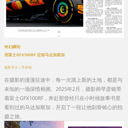
奇幻瞬间
用富士GFX100RF 定格马达加斯加
摄影并文／早彦铭
在摄影的漫漫征途中，每一次踏上新的土地，都是与
未知的一场深情相拥。2025年2月，摄影师早彦铭带
着富士GFX100RF，奔赴那曾经只在小时候故事书里
看到过的马达加斯加，开启了一段让他刻骨铭心的拍
摄之旅。