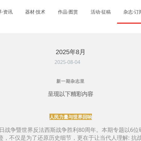
界·资讯
器材·技术
作品·图赏
活动·征稿
杂志·订
2025年8月
2025-08-04
新一期杂志里
呈现以下精彩内容
人民力量与世界回响
抗日战争暨世界反法西斯战争胜利80周年。本期专题以6
迹，不仅是为了还原历史细节，更在于让当代人理解: 抗