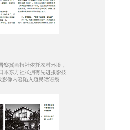
晋察冀画报社依托农村环境，
日本东方社虽拥有先进摄影技
致影像内容陷入殖民话语裂