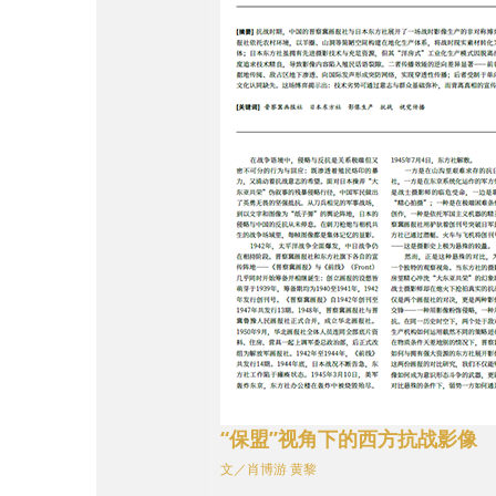
“保盟”视角下的西方抗战影像
文／肖博游 黄黎