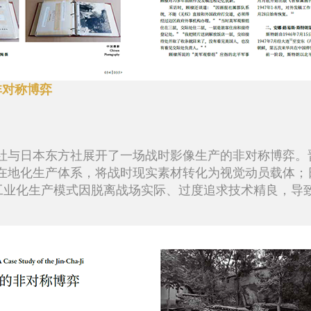
非对称博弈
社与日本东方社展开了一场战时影像生产的非对称博弈。
在地化生产体系，将战时现实素材转化为视觉动员载体；
”工业化生产模式因脱离战场实际、过度追求技术精良，导