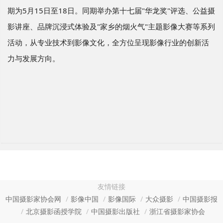
期为
5
月
15
日至
18
日。同期举办第十七届
"
华龙奖
"
评选、公益摄
影讲座、品牌沉浸式体验及
"
家乡的烟火气
"
主题影像大赛等系列
活动，从专业技术到影像文化，全方位呈现影像行业的创新活
力与发展方向。
友情链接
中国摄影家协会网
影像中国
影像国际
大众摄影
中国摄影报
北京摄影函授学院
中国摄影出版社
浙江省摄影家协会