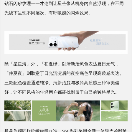
钻石闪砂纹理——才达到让星芒像从机身内自然浮现，在不同
光线下呈现不同层次、有呼吸感的闪烁效果。
除「星星海」外，「初夏绿」以清新治愈色表达夏日元气，
「仲夏夜」则取意于日光沉淀后的夜空底色呈现高质感表达。
三款配色覆盖通透纯净、清新治愈与极简高质感三种审美偏
好，让不同风格的年轻用户都能找到属于自己的独特星光。
机身质感同样延续旗舰水准。S60系列采用全新一体浮光冷雕玻