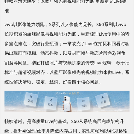
帧帧丝滑无跳变：以蓝厂领先的视频能力为底 重新定义Live标
准
vivo以影像能力领跑，S系列以人像能力见长。S60系列以vivo
长期积累的旗舰影像与视频能力为底，重新梳理Live使用中的诸
多痛点难点，突破行业瓶颈；一举攻克了Live在拍摄和回看时容
易出现画面模糊、动态抖动，以及封面帧与动态片段色彩视角
割裂等问题。彻底打破照片与视频拼接的传统Live逻辑，敢于把
标准与超清视频对齐，以蓝厂影像领先的视频能力来做Live，系
统性解决清晰、稳定、丝滑、好看四个核心问题。
帧帧清晰。是高质量Live的基础。S60从系统底层完成架构升
级，提升4K处理效率并降低内存占用，实现每帧均以4K规格输