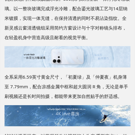
璃。以一整块玻璃完成浮光冷雕，配合鎏光玻璃工艺与14层纳
米镀膜，实现一体无缝，在保持清透的同时不易沾染指纹。全
新灵感云窗清透镜组采用简约方窗设计与十字对称镜头排布，
在轻盈机身中营造高级且耐看的视觉平衡。
全系采用6.59英寸黄金尺寸，「初夏绿」及「仲夏夜」机身薄
至 7.79mm，配合凉感金属中框和超大圆润 R 角，无论是单手
刷视频还是长时间拍摄，都能带来更加自然贴手的舒适感。