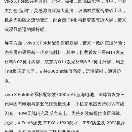
vivo X Fold6共有蓝洞、盐湖、极夜三款高级配色，其中，全新
主打色“蓝洞”，灵感源自深海大蓝洞，玻璃材质配合磨砂工艺，
机身光影随之流动变幻，配合圆润R角与超窄四等边内屏，带来
沉浸且舒适的握持感。
屏幕方面，vivo X Fold6配备旗舰双屏，带来一致的沉浸体验；
内外屏都采用新一代发光材料，其中，折叠首发三星M14发光
材料8.02英寸内屏、京东方Q11发光材料6.51英寸外屏，均是
1nit极暗柔光屏，支持5000nit峰值亮度，沉浸清晰，通透护
眼。
vivo X Fold6全系标配等效7000mAh蓝海电池。全球首发第三
代半固态电池与第五代硅负极技术，手机充电器支持80W有线
闪充、40W无线闪充及反向充电，为持久续航提供底层保障。
此外，X Fold6还支持IPX8 / IPX9防水、IP5X防尘及-20℃机身
耐用，是行业超可靠的三防折叠屏代表。