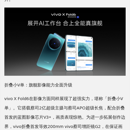
折叠小V单：旗舰影像能力全面升级
vivo X Fold6在影像方面同样展现了超强实力，堪称「折叠小V
单」。它搭载蔡司2亿超级主摄与蔡司APO超级长焦，配合折叠
首发的蓝图影像芯片V3+，画质表现惊艳。为进一步拓展创作边
界，vivo折叠首发等效200mm vivo蔡司增距镜G2，在保证画