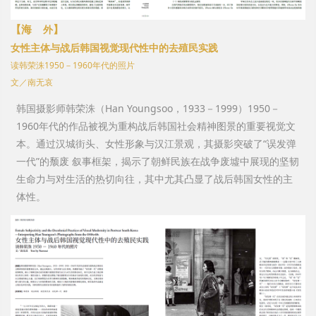
【海
】
外
女性主体与战后韩国视觉现代性中的去殖民实践
读韩荣洙1950－1960年代的照片
文／南无哀
韩国摄影师韩荣洙（Han Youngsoo，1933－1999）1950－
1960年代的作品被视为重构战后韩国社会精神图景的重要视觉文
本。通过汉城街头、女性形象与汉江景观，其摄影突破了“误发弹
一代”的颓废 叙事框架，揭示了朝鲜民族在战争废墟中展现的坚韧
生命力与对生活的热切向往，其中尤其凸显了战后韩国女性的主
体性。