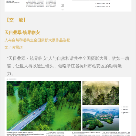
【交
流
】
天目叠翠·镜界临安
人与自然和谐共生全国摄影大展作品选登
文／蒋雷超
“天目叠翠・镜界临安”人与自然和谐共生全国摄影大展，犹如一扇
窗，让世人得以透过镜头，领略浙江省杭州市临安区的独特魅
力。