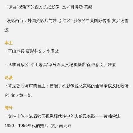
· “保盟”视角下的西方抗战影像 文／肖博游 黄黎
· 漫影西行：外国摄影师与陕北“红区” 影像的早期国际传播 文／汤雪
灏
本土
·
平山老兵 摄影并文／李君放
·
从李君放的“平山老兵”系列看人文纪实摄影的层递 文／汪素
论谈
·
算法强制与审美自主：智能手机影像锐化策略的全球争议及比较研
究 文／黄一凯
海外
· 女性主体与战后韩国视觉现代性中的去殖民实践——读韩荣洙
1950－1960年代的照片 文／南无哀