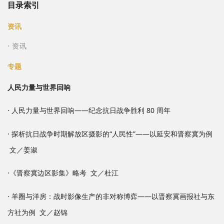
目录索引
资讯
· 资讯
专题
人民力量与世界回响
· 人民力量与世界回响——纪念抗日战争胜利 80 周年
· 探析抗日战争时期解放区摄影的“人民性”——以延安和晋察冀为例
文／姜溆
·《晋察冀边区影集》略考 文／杜江
· 羊圈与洋房：战时影像生产的非对称博弈——以晋察冀画报社与东
方社为例 文／赵锦