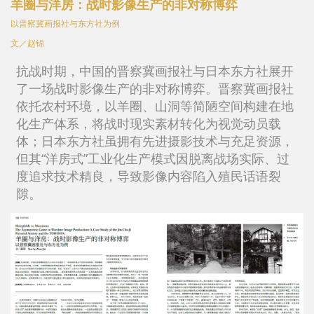
羊圈与洋房：战时影像生产的非对称博弈
以晋察冀画报社与东方社为例
文／赵锦
抗战时期，中国的晋察冀画报社与日本东方社展开
了一场战时影像生产的非对称博弈。晋察冀画报社
依托农村环境，以羊圈、山洞等简陋空间构建在地
化生产体系，将战时现实素材转化为视觉动员载
体；日本东方社虽拥有先进摄影技术与充足资源，
但其“洋房式”工业化生产模式因脱离战场实际、过
度追求技术精良，导致影像内容陷入殖民话语裂
隙。