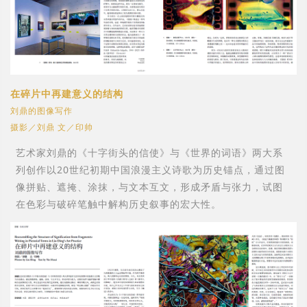
在碎片中再建意义的结构
刘鼎的图像写作
摄影／刘鼎 文／印帅
艺术家刘鼎的《十字街头的信使》与《世界的词语》两大系
列创作以20世纪初期中国浪漫主义诗歌为历史锚点，通过图
像拼贴、遮掩、涂抹，与文本互文，形成矛盾与张力，试图
在色彩与破碎笔触中解构历史叙事的宏大性。