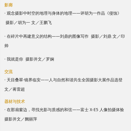
影廊
·
观念摄影中时空的地理与身体的地理——评胡为一作品《侵蚀》
摄影／胡为一 文／王鹏飞
·
在碎片中再建意义的结构——刘鼎的图像写作 摄影／刘鼎 文／印
帅
·
我就是你 摄影并文／罗娴
交流
·
天目叠翠·镜界临安——人与自然和谐共生全国摄影大展作品选登
文／蒋雷超
器材与技术
·
在那扇窗边，寻找光影与质感的和弦——富士 X-E5 人像拍摄体验
摄影并文／阙丽萍