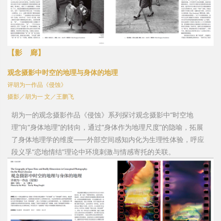
【影
廊
】
观念摄影中时空的地理与身体的地理
评胡为一作品《侵蚀》
摄影／胡为一 文／王鹏飞
胡为一的观念摄影作品《侵蚀》系列探讨观念摄影中“时空地
理”向“身体地理”的转向，通过“身体作为地理尺度”的隐喻，拓展
了身体地理学的维度⸺外部空间感知内化为生理性体验，呼应
段义孚“恋地情结”理论中环境刺激与情感寄托的关联。