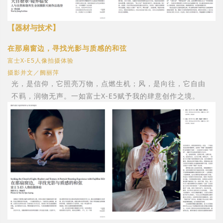
【器材与技术】
在那扇窗边，寻找光影与质感的和弦
富士X-E5人像拍摄体验
摄影并文／阙丽萍
光，是信仰，它照亮万物，点燃生机；风，是向往，它自由
不羁，润物无声。一如富士X-E5赋予我的肆意创作之境。