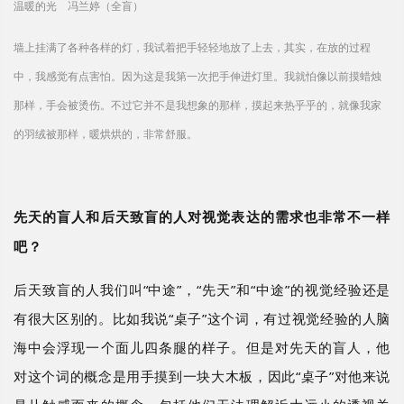
温暖的光 冯兰婷（全盲）
墙上挂满了各种各样的灯，我试着把手轻轻地放了上去，其实，在放的过程
中，我感觉有点害怕。因为这是我第一次把手伸进灯里。我就怕像以前摸蜡烛
那样，手会被烫伤。不过它并不是我想象的那样，摸起来热乎乎的，就像我家
的羽绒被那样，暖烘烘的，非常舒服。
先天的盲人和后天致盲的人对视觉表达的需求也非常不一样
吧？
后天致盲的人我们叫
“中途”，“先天”和“中途”的视觉经验还是
有很大区别的。比如我说“桌子”这个词，有过视觉经验的人脑
海中会浮现一个面儿四条腿的样子。但是对先天的盲人，他
对这个词的概念是用手摸到一块大木板，因此“桌子”对他来说