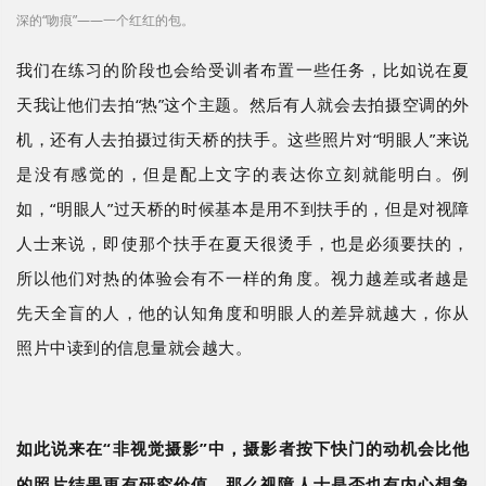
深的“吻痕”——一个红红的包。
我们在练习的阶段也会给受训者布置一些任务，比如说在夏
天我让他们去拍
“热”这个主题。然后有人就会去拍摄空调的外
机，还有人去拍摄过街天桥的扶手。这些照片对“明眼人”来说
是没有感觉的，但是配上文字的表达你立刻就能明白。例
如，“明眼人”过天桥的时候基本是用不到扶手的，但是对视障
人士来说，即使那个扶手在夏天很烫手，也是必须要扶的，
所以他们对热的体验会有不一样的角度。视力越差或者越是
先天全盲的人，他的认知角度和明眼人的差异就越大，你从
照片中读到的信息量就会越大。
如此说来在
“非视觉摄影”中，摄影者按下快门的动机会比他
的照片结果更有研究价值。那么视障人士是否也有内心想象