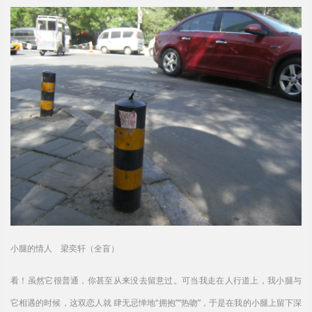
小腿的情人 梁奕轩（全盲）
看！虽然它很普通，你甚至从来没去留意过。可当我走在人行道上，我小腿与
它相遇的时候，这双恋人就 肆无忌惮地“拥抱”“热吻”，于是在我的小腿上留下深