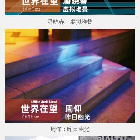
潘晓春：虚拟堆叠
周仰：昨日幽光