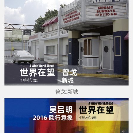
曾戈:新城