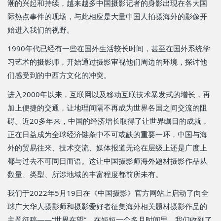
潮的兴起和持续，越来越多中国摄影记者的身影出现在各大国
际热点事件的现场，与此相应是大量中国人拍摄海外的影像开
始进入我们的视野。
1990年代已经有一些在国外生活较长时间，甚至在国外系统学
习艺术的摄影师，开始通过摄影审视他们周边的环境，探讨他
们感受到的中西方文化的冲突。
进入2000年以来，互联网以及移动互联技术暴发式的增长，再
加上便捷的交通，让地理间隔不再成为世界各国之间交流的阻
碍。近20多年来，中国的经济增长取得了让世界瞩目的成就，
正在日益成为全球经济链条中不可或缺的重要一环，中国与海
外的贸易往来、技术交流、媒体报道无论在层级上还是广度上
都与过去不可同日而语。这让中国摄影师海外题材摄影作品从
数量、类型、所涉地域的丰富程度都前所未有。
我们于
2022
年
5
月
19
日在《中国摄影》官方网站上启动了向全
球广大华人摄影师和摄影爱好者征集海外相关题材摄影作品的
主题征稿——“世界在望”。在短短一个多月时间里，我们收到了