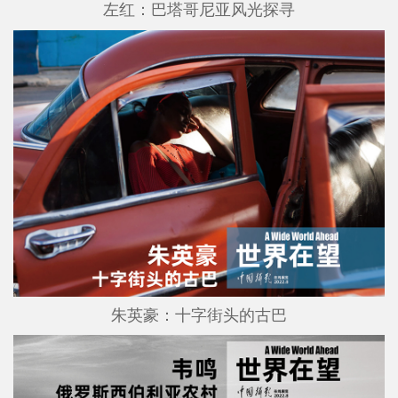
左红：巴塔哥尼亚⻛光探寻
朱英豪：十字街头的古巴