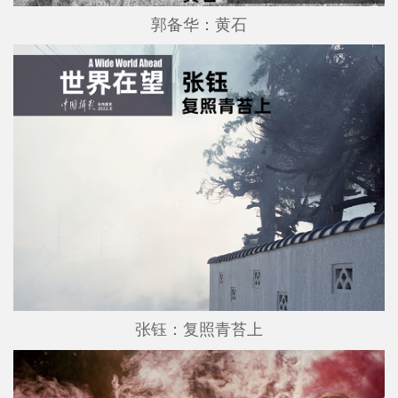
郭备华：黄石
张钰：复照青苔上