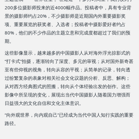
200
多位摄影师投来的近
4000
幅作品。投稿者中，具有专业背
景的摄影师约占
20%
，不少摄影师是近期国内外重要摄影奖
项、重要展览的获奖者、入选者
；投稿者中摄影爱好者约占
80%
，他们的不少作品的主题立意和完成度都超过了我们的预
期
。
这些影像显示，越来越多的中国摄影人从对海外浮光掠影式的
“打卡式”拍摄，逐渐转向了深度、多元的审视；从对国外新奇甚
至有些仰视的视角，转向从容的平视；从简单的记录，转向透
过纷繁复杂的表象对相关社会文化议题的分析、反思、解构；
从对西方经典图式的照搬，转向从个体经验出发的创作。这些
影像中所呈现的变化，展现出当代中国摄影人随着国力增强而
日益强大的文化自信和文化主体意识。
“向外观世界，向内观自己”已经成为当代中国人知行实践的重要
路径。