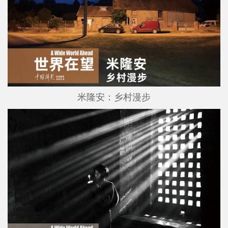
米隆安：乡村漫步