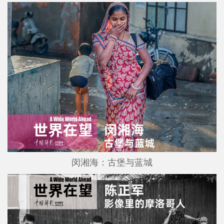
闵湘海：古堡与蓝城