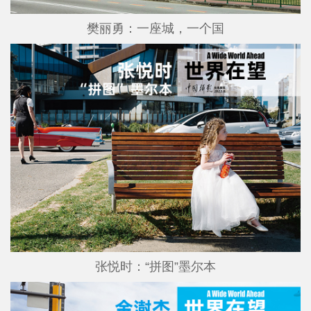
樊丽勇：一座城，一个国
张悦时：“拼图”墨尔本