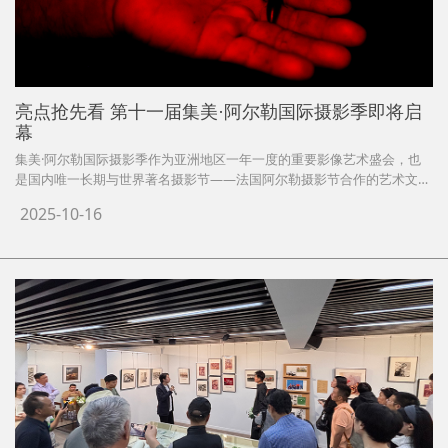
亮点抢先看 第十一届集美·阿尔勒国际摄影季即将启
幕
集美·阿尔勒国际摄影季作为亚洲地区一年一度的重要影像艺术盛会，也
是国内唯一长期与世界著名摄影节——法国阿尔勒摄影节合作的艺术文化
交流平台。自2015年在厦门市集美区创立以来，集美·阿尔勒秉持专业的
2025-10-16
策展理念和国际视野，持续呈现全球影像创作的多样性与新趋势，支持华
人艺术家的创作与研究，使其作品在国际舞台上获得广泛关注。每年11
月，集美·阿尔勒在气候宜人的厦门集美区举办，以高规格与国际视野的
艺术呈现，迎接来自全国乃至世界各地的观众，成为城市与艺术交融的盛
典。历经10年深耕，集美·阿尔勒已累计呈现逾300场展览、700多位艺术
家作品，并举办超过800场公共活动，吸引观众突破55万人次。