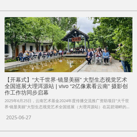
学院在构建面向未来的高水平艺术教育体系进程中迈出了坚实且关键的一
步，旨在培养具备全媒体视野、掌握前沿影像技术、勇担文化传承创新使
命的复合型卓越人才。
【开幕式】“大千世界·镜显美丽” 大型生态视觉艺术
全国巡展大理洱源站 | vivo “2亿像素看云南” 摄影创
作工作坊同步启幕
2025年6月25日，云南艺术基金2024年度传播交流推广资助项目“大千世
界·镜显美丽”大型生态视觉艺术全国巡展（大理洱源站）在茈碧湖畔的洱
源县文学艺术中心盛大启幕。此次活动同步启动vivo“2亿像素看云南”生
2025-06-27
态主题摄影创作工作坊，以影像艺术为媒，向世界展示云南生态文明建设
的璀璨成果。