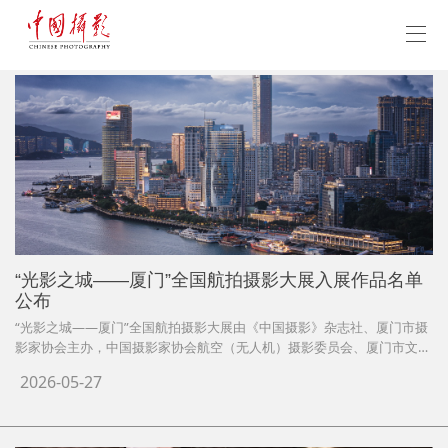
“光影之城——厦门”全国航拍摄影大展入展作品名单
公布
“光影之城——厦门”全国航拍摄影大展由《中国摄影》杂志社、厦门市摄
影家协会主办，中国摄影家协会航空（无人机）摄影委员会、厦门市文学
艺术界联合会作为指导单位。影展面向全国摄影人，以航拍的视角，征集
2026-05-27
反应厦门自然生态、人文历史、城市景观等方面的摄影作品及视频作品。