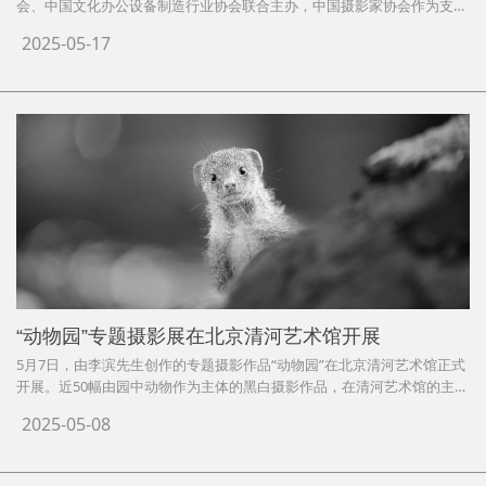
会、中国文化办公设备制造行业协会联合主办，中国摄影家协会作为支持
单位的第二十六届中国国际照相机械影像器材与技术博览会在北京展览馆
2025-05-17
开幕。
“动物园”专题摄影展在北京清河艺术馆开展
5月7日，由李滨先生创作的专题摄影作品“动物园”在北京清河艺术馆正式
开展。近50幅由园中动物作为主体的黑白摄影作品，在清河艺术馆的主展
厅内呈现给观众。
2025-05-08