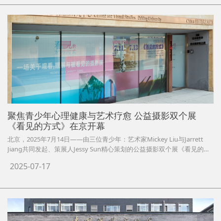
该体系的建立不仅关乎行业标准制定，更是国家文化软实力建设的重要组
成。
聚焦青少年心理健康与艺术疗愈 公益摄影双个展
《看见的方式》在京开幕
北京，2025年7月14日——由三位青少年：艺术家Mickey Liu与Jarrett
Jiang共同发起、策展人Jessy Sun精心策划的公益摄影双个展《看见的方
式》，于2025年7月11日在北京798艺术区中国当代艺术档案馆成功举
2025-07-17
办。作为“青少年公益摄影艺术季”的首展项目，本次展览以影像为媒介，
倡导社会各界将“看见”作为理解与行动的起点，为青少年心理健康议题注
入持续关注。