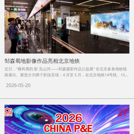
邹森蜀地影像作品亮相北京地铁
近日，“彝风蜀韵 影 见山河——邹森摄影作品公益展” 在北京多条地铁线
路展出。展览分为两个阶段呈现：4 月至 5 月，在北京地铁14号线、15号
线、16号线、昌 平线、亦庄线的 200 块大屏灯箱展出；6 月下旬至 7 月上
2026-05-20
旬，将集中亮相王府井地铁站核心视觉空间。