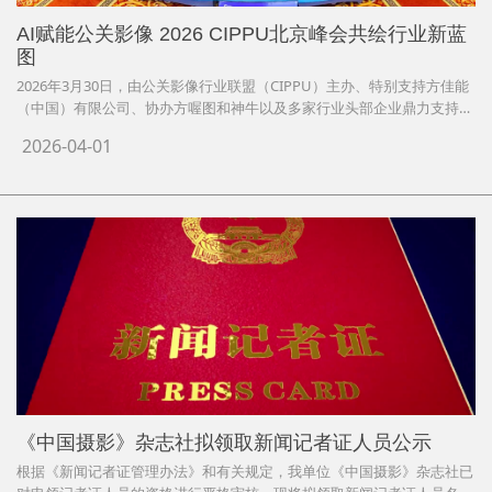
AI赋能公关影像 2026 CIPPU北京峰会共绘行业新蓝
图
2026年3月30日，由公关影像行业联盟（CIPPU）主办、特别支持方佳能
（中国）有限公司、协办方喔图和神牛以及多家行业头部企业鼎力支持的
2026 CIPPU北京峰会圆满召开。本次峰会聚焦公关影像行业数智化转
2026-04-01
型，以“AI赋能公关影像，数智化引领行业新篇”为核心主旨，汇聚200多
名行业资深从业者、技术专家、品牌方代表等。
《中国摄影》杂志社拟领取新闻记者证人员公示
根据《新闻记者证管理办法》和有关规定，我单位《中国摄影》杂志社已