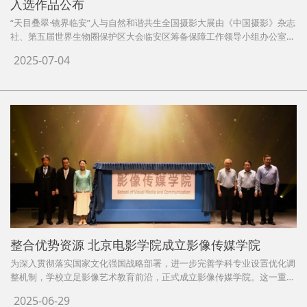
入选作品公布
“天目叠翠·镜界临安”人与自然和谐共生全国摄影大展由《中国摄影》杂志
社、第五届世界生物圈保护区大会临安区筹备保障工作领导小组办公室、
杭州市临安区文学艺术界联合会主办，杭州市临安区摄影家协会承办。大
2025-07-04
展征集展现杭州市临安区人与自然，人与动物和谐共生的摄影作品，包括
但不限于自然风光、人文景观、旅游风貌、民俗风情等内容。中国摄影家
协会副主席、新华社国内部中央新闻采访中心摄影采访室原主任鞠鹏，中
国摄影家协会第九届副主席、《解放军画报》社原社长柳军，中国摄影家
协会理事、浙江省摄影家协会秘书长沈峰，杭州市临安区摄影家协会主席
章国华，《中国摄影》杂志社总编辑李波担任了此次评选的评委。
整合优势资源 北京电影学院成立影像传媒学院
为深入贯彻落实国家文化强国战略部署，进一步完善学科专业设置优化调
整机制，学校立足影像艺术教育前沿，正式成立影像传媒学院。这一重大
战略举措，不仅是北京电影学院党委在新时代的语境下，对自身使命的一
2025-06-29
次再确认、再出发，还是北京电影学院学科建设的重要里程碑，更标志着