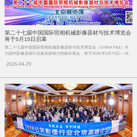
第二十七届中国国际照相机械影像器材与技术博览会
将于5月15日启幕
第二十七届中国国际照相机械影像器材与技术博览会（CHINA P&E）作
为国内影像器材行业最具影响力的标杆展会，将于2026 年5月15日—18日
在北京展览馆隆重举办。本届博览会立足行业高质量发展新阶段，紧扣智
2026-04-29
能技术变革与市场消费升级趋势，以“影像无处不在”为主题，汇聚全球顶
尖影像品牌、前沿技术成果与优秀创作力量，打造集产品展示、技术交
流、创作分享、场景体验、产需对接于一体的年度盛会，为产业升级、技
术突破与内需扩容注入强劲动能，展出总面积较上届增长 10%。