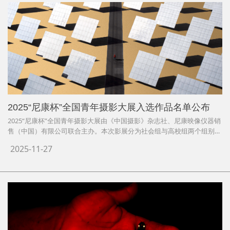
2025“尼康杯”全国青年摄影大展入选作品名单公布
2025“尼康杯”全国青年摄影大展由《中国摄影》杂志社、尼康映像仪器销
售（中国）有限公司联合主办。本次影展分为社会组与高校组两个组别，
共收到来自全国青年摄影人的逾十万件投稿。此次影展评委包括中国摄影
2025-11-27
家协会副主席鞠鹏，中国摄影家协会第九届副主席柳军，北京电影学院影
像传媒学院院长、教授曹颋，中国摄影家协会理事、安徽省摄影家协会主
席许国，《中国摄影》杂志社原总编辑李波，评选由《中国摄影》杂志社
运营部副主任文汇主持。经过评委评审，评选出最终入选作品，现将名单
公布如下