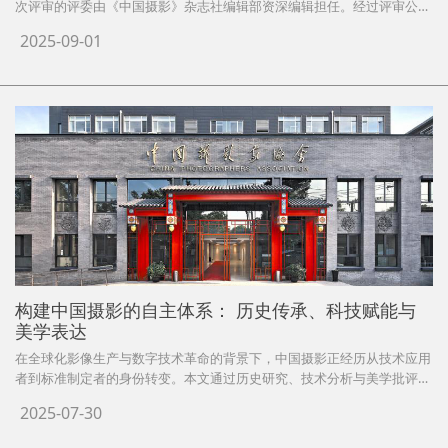
次评审的评委由《中国摄影》杂志社编辑部资深编辑担任。经过评审公
示，最终评选出19件“2025年度全国高校摄影优秀毕业作品” ，现将名单
2025-09-01
公布如下：
构建中国摄影的自主体系： 历史传承、科技赋能与
美学表达
在全球化影像生产与数字技术革命的背景下，中国摄影正经历从技术应用
者到标准制定者的身份转变。本文通过历史研究、技术分析与美学批评的
三维视角，系统论证中国摄影自主体系的构建逻辑。研究表明：算力摄影
2025-07-30
时代的技术领先优势为体系创新提供了物质基础，科技与艺术的深度耦合
形成差异化发展路径，而传统美学的当代转化则构建了独特的视觉语法。