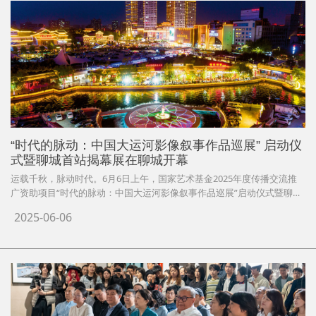
“时代的脉动：中国大运河影像叙事作品巡展” 启动仪
式暨聊城首站揭幕展在聊城开幕
运载千秋，脉动时代。6月6日上午，国家艺术基金2025年度传播交流推
广资助项目“时代的脉动：中国大运河影像叙事作品巡展”启动仪式暨聊城
首站揭幕展，在聊城中国运河文化博物馆开幕。首站揭幕展学术座谈会，
2025-06-06
在此次活动开启前日举行。