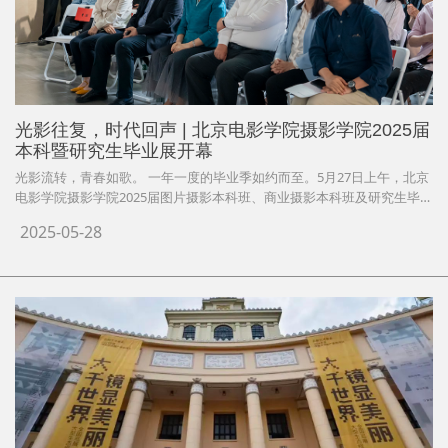
光影往复，时代回声 | 北京电影学院摄影学院2025届
本科暨研究生毕业展开幕
光影流转，青春如歌。 一年一度的毕业季如约而至。5月27日上午，北京
电影学院摄影学院2025届图片摄影本科班、商业摄影本科班及研究生毕业
展在C楼B1层四度空间美术馆开幕。本次毕业展涵盖21级图片摄影本科
2025-05-28
班“往复”、21级商业摄影本科班“像·象”以及22级研究生“长鸣不断的回
声”三大主题板块，汇聚了40位青年创作者的703幅作品，展现了当代青年
摄影人的创作风貌。开幕式上，中国作协诗歌委员会主任、中国作家协会
原副主席、原书记处书记、著名诗人吉狄马加、北京电影学院党委书记周
志军、党委副书记支宏伟，副院长童雷，副院长李伟，北京电影学院摄影
学院院长、创作实习处处长、青年电影制片厂有限公司董事长曹颋以及学
校各院系各职能部门的领导出席活动。摄影学院直属党支部书记贾婷主持
开幕式。