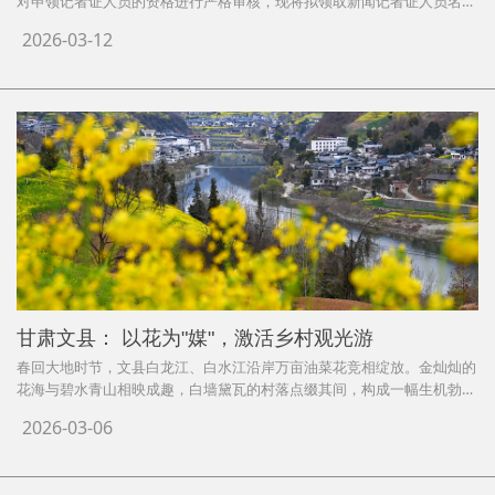
对申领记者证人员的资格进行严格审核，现将拟领取新闻记者证人员名单
进行公示，公示期为2026年3月12日至3月22 日。举报电话为：010-
2026-03-12
65252277 拟领取新闻记者证名单（姓氏笔画排序）：柴选、郑英男、陈
攻
甘肃文县： 以花为"媒"，激活乡村观光游
春回大地时节，文县白龙江、白水江沿岸万亩油菜花竞相绽放。金灿灿的
花海与碧水青山相映成趣，白墙黛瓦的村落点缀其间，构成一幅生机勃勃
的乡村春景图。
2026-03-06