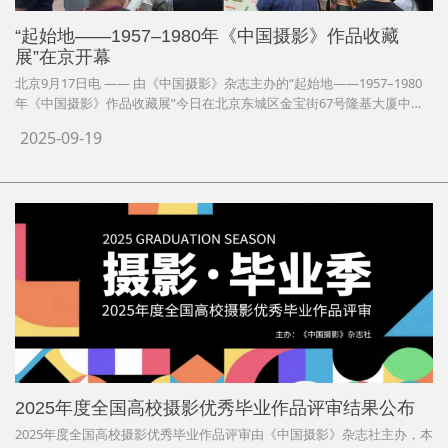
“起始地——1957–1980年《中国摄影》作品收藏
展”在京开幕
北京9月17日电 —— 由《中国摄影》杂志主办的“起始地——1957–1980
年《中国摄影》作品收藏展”今日在北京东城区金宝街67号隆基大厦中国
摄影画廊隆重开幕。展览将持续至10月7日，集中呈现60余件原作影像及
2025-09-19
相关档案文献，追溯新中国摄影在社会主义现实主义语境中的起点与发
展。
2025年度全国高校摄影优秀毕业作品评审结果公布
2025年度全国高校摄影优秀毕业作品评审由《中国摄影》杂志社主办，本